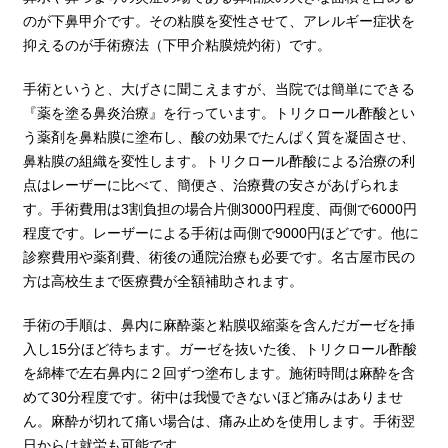
のが下鼻甲介です。その粘膜を変性させて、アレルギー症状を
抑えるのが手術療法（下甲介粘膜焼灼術）です。
手術というと、大げさに聞こえますが、当院では簡単にできる
『薬を塗る鼻炎治療』を行っています。トリクロール酢酸とい
う薬剤を鼻粘膜に塗布し、酸の効果でたんぱく質を凝固させ、
鼻粘膜の組織を変性します。トリクロール酢酸による治療の利
点はレーザーに比べて、簡便さ、治療費の安さがあげられま
す。手術費用は3割負担の場合片側3000円程度、両側で6000円
程度です。レーザーによる手術は両側で9000円ほどです。他に
診察費用や薬剤費、術後の通院治療も必要です。名古屋市民の
方は高校生まで医療費が全額補助されます。
手術の手順は、鼻内に麻酔薬と粘膜収縮薬を含んだガーゼを挿
入し15分ほど待ちます。ガーゼを抜いた後、トリクロール酢酸
を綿棒で左右鼻内に２回ずつ塗布します。施術時間は麻酔を含
めて30分程度です。術中は我慢できないほど痛みはありませ
ん。麻酔が切れて痛い場合は、痛み止めを使用します。手術翌
日からは就労も可能です。