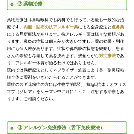
② 薬物治療
薬物治療は耳鼻咽喉科でも内科でも行っている最も一般的な治
療です。
内服・貼布の抗アレルギー薬
による全身療法と
点鼻薬
による局所療法があります。抗アレルギー薬は様々な種類があ
ります。鼻炎の症状は個人差が大きいですし、薬の効果・副作
用にも個人差があります。症状や鼻粘膜の状態を観察し、患者
さんの希望も考慮して薬を決めます。残念ながら
対症療法
であ
り、アレルギー体質が治るわけではありません。
院内では局所療法としてネブライザー処置により鼻・副鼻腔粘
膜全体に薬剤をいきわたらせることができます。
重症のスギ花粉症の方には生物学的製剤、抗IgE抗体：オマリズ
マブ（ゾレア）をシーズン中に月に１～２回注射する治療もあ
ります。ご相談ください。
③ アレルゲン免疫療法（舌下免疫療法）