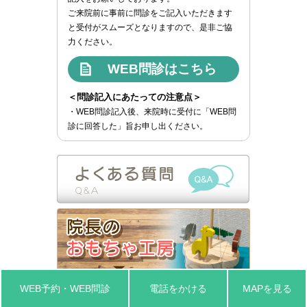
ご来院前に事前に問診をご記入いただきます
と受付がスムーズとなりますので、是非ご協
力ください。
WEB問診はこちら
＜問診記入にあたっての注意点＞
・WEB問診記入後、来院時に受付に「WEB問
診に回答した」旨お申し出ください。
WEB予約・WEB問診
電話をかける
MAPを見る