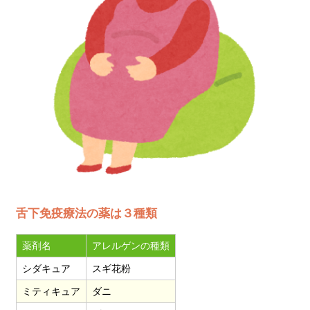
舌下免疫療法の薬は３種類
薬剤名
アレルゲンの種類
シダキュア
スギ花粉
ミティキュア
ダニ