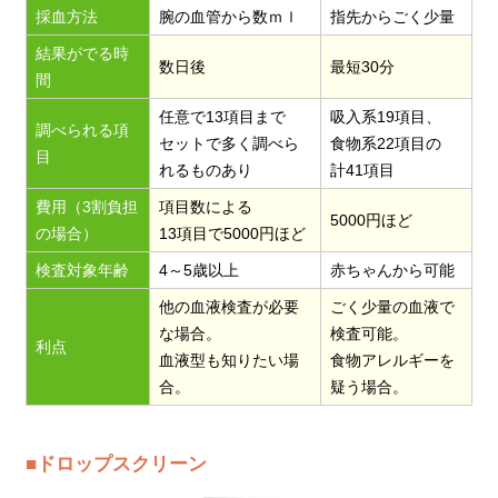
採血方法
腕の血管から数ｍｌ
指先からごく少量
結果がでる時
数日後
最短30分
間
任意で13項目まで
吸入系19項目、
調べられる項
セットで多く調べら
食物系22項目の
目
れるものあり
計41項目
費用（3割負担
項目数による
5000円ほど
の場合）
13項目で5000円ほど
検査対象年齢
4～5歳以上
赤ちゃんから可能
他の血液検査が必要
ごく少量の血液で
な場合。
検査可能。
利点
血液型も知りたい場
食物アレルギーを
合。
疑う場合。
■ドロップスクリーン