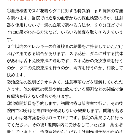
①血液検査でスギ花粉やダニに対する特異的ＩｇＥ抗体の有無
を調べます。当院では通常の血管からの採血検査のほか、注射
器を使用しないで一滴の血液で調べる方法や、２０分ほどです
ぐに結果がわかる方法など、いろいろ検査を取りそろえていま
す。
２年以内のアレルギーの血液検査の結果をご持参していただけ
れば代用できる場合があります。スギ花粉、ダニに対する抗体
があれば舌下免疫療法の適応です。スギ花粉の免疫療法を行う
のか、ダニの免疫療法を行うのか、両方を行うのか、相談して
決めます。
②治療法の説明ビデオをみて、注意事項などを理解していただ
きます。他の病気の状態や他に飲んでいる薬剤などの関係で免
疫療法を行えない場合があります。
③治療開始日を予約します。初回治療は診察室で行い、その後
院内で30分ほど副作用が発現しないか観察します。問題が起き
なければ処方箋を受け取って終了です。指定の薬局さんに行っ
てください。その後1 週間以内に受診をしていただき、薬を増
量していきます。治療開始からしばらくは副作用予防のため抗