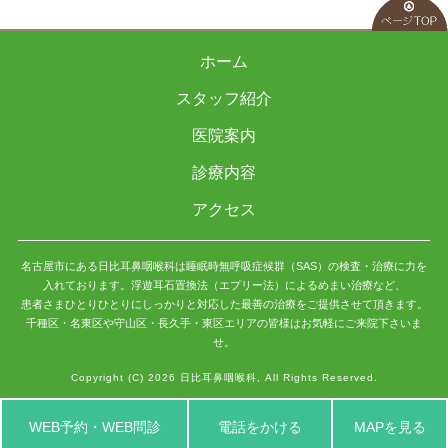
ホーム
スタッフ紹介
医院案内
診療内容
アクセス
名古屋市にある日比耳鼻咽喉科は睡眠時無呼吸症候群（SAS）の検査・治療に力を
入れております。浮遊耳石置換法（エプリー法）によるめまい治療など、
患者さまひとりひとりにしっかりと対応した最善の治療をご提供させて頂きます。
千種区・名東区や守山区・長久手・東区エリアの皆様はお気軽にご来院下さいま
せ。
Copyright (C) 2026 日比耳鼻咽喉科, All Rights Reserved.
WEB予約・WEB問診
電話をかける
MAPを見る